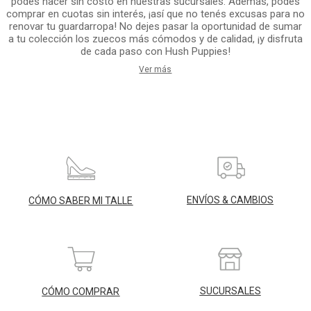
podés hacer sin costo en nuestras sucursales. Además, podés
comprar en cuotas sin interés, ¡así que no tenés excusas para no
renovar tu guardarropa! No dejes pasar la oportunidad de sumar
a tu colección los zuecos más cómodos y de calidad, ¡y disfruta
de cada paso con Hush Puppies!
Ver más
ENVÍOS & CAMBIOS
CÓMO SABER MI TALLE
SUCURSALES
CÓMO COMPRAR