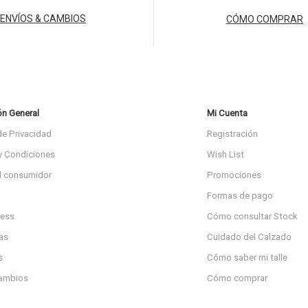
ENVÍOS & CAMBIOS
CÓMO COMPRAR
ón General
Mi Cuenta
de Privacidad
Registración
y Condiciones
Wish List
l consumidor
Promociones
Formas de pago
ress
Cómo consultar Stock
as
Cuidado del Calzado
s
Cómo saber mi talle
cambios
Cómo comprar