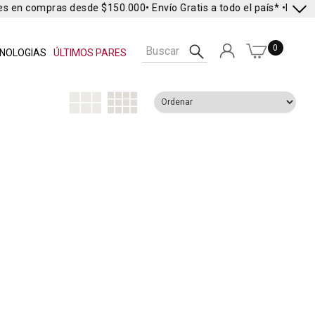
es en compras desde $150.000
• Envío Gratis a todo el país* •
Envío E
0
NOLOGIAS
ÚLTIMOS PARES