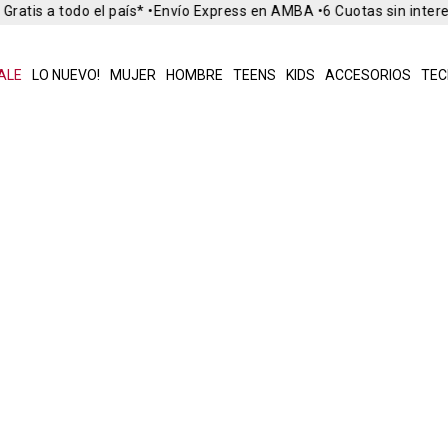
Gratis a todo el país* •
Envío Express en AMBA •
6 Cuotas sin inter
ALE
LO NUEVO!
MUJER
HOMBRE
TEENS
KIDS
ACCESORIOS
TEC