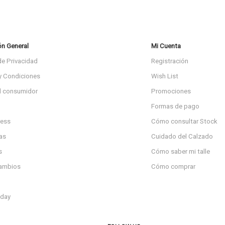
ón General
Mi Cuenta
de Privacidad
Registración
y Condiciones
Wish List
l consumidor
Promociones
Formas de pago
ress
Cómo consultar Stock
as
Cuidado del Calzado
s
Cómo saber mi talle
cambios
Cómo comprar
day