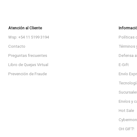
Atención al Cliente
Informaci
Wsp: +54 11 5199 3194
Políticas 
Contacto
Términos 
Preguntas frecuentes
Defensa a
Libro de Quejas Virtual
E-Gift
Prevención de Fraude
Envío Exp
Tecnologí
Sucursale
Envíos y 
Hot Sale
Cybermon
OH GIFT!