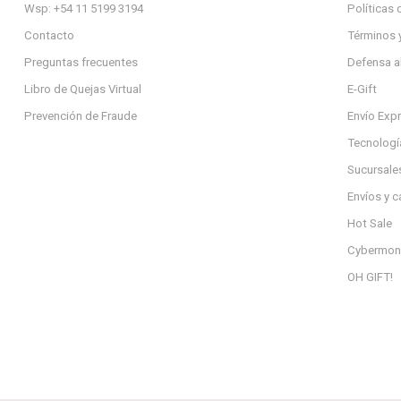
Wsp: +54 11 5199 3194
Políticas 
Contacto
Términos 
Preguntas frecuentes
Defensa a
Libro de Quejas Virtual
E-Gift
Prevención de Fraude
Envío Exp
Tecnologí
Sucursale
Envíos y 
Hot Sale
Cybermon
OH GIFT!