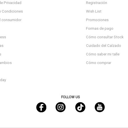
de Privacidad
Registración
y Condiciones
Wish List
l consumidor
Promociones
Formas de pago
ress
Cómo consultar Stock
as
Cuidado del Calzado
s
Cómo saber mi talle
cambios
Cómo comprar
day
FOLLOW US