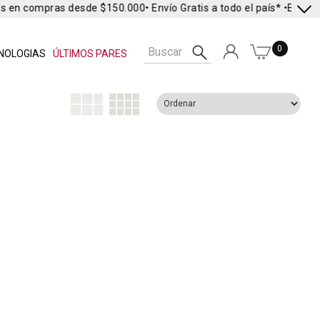
es en compras desde $150.000
• Envío Gratis a todo el país* •
Envío E
0
NOLOGIAS
ÚLTIMOS PARES