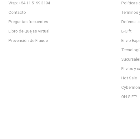
Wsp: +54 11 5199 3194
Políticas 
Contacto
Términos 
Preguntas frecuentes
Defensa a
Libro de Quejas Virtual
E-Gift
Prevención de Fraude
Envío Exp
Tecnologí
Sucursale
Envíos y 
Hot Sale
Cybermon
OH GIFT!