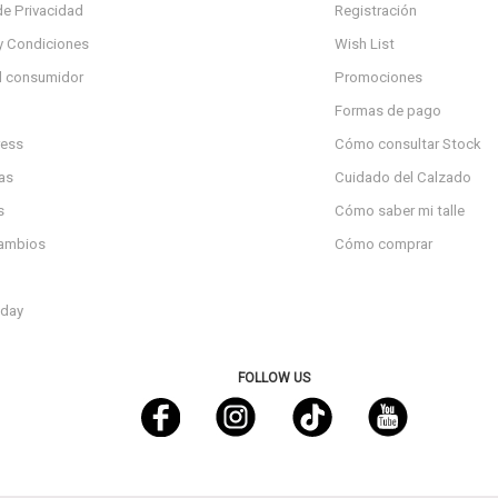
de Privacidad
Registración
y Condiciones
Wish List
l consumidor
Promociones
Formas de pago
ress
Cómo consultar Stock
as
Cuidado del Calzado
s
Cómo saber mi talle
cambios
Cómo comprar
day
FOLLOW US