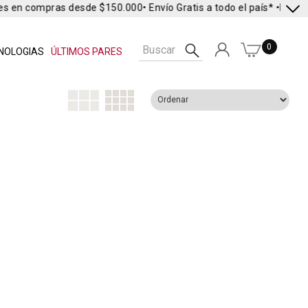
es en compras desde $150.000
• Envío Gratis a todo el país* •
Envío E
0
NOLOGIAS
ÚLTIMOS PARES